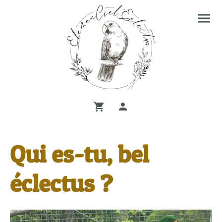
Qui es-tu, bel
éclectus ?